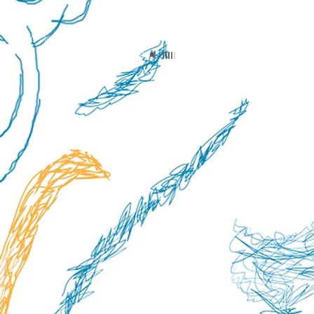
Intro
-
Mohammed Haddad
00:00
/
00:00