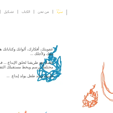
سَرْدْ
من نحن
الكتاب
تشكيل
عفويتك، أفكارك، ألوانك وكتاباتك هي
معك ولأجلك ...
حلمك هو طريقنا لخلق الإبداع ... ف
مختلفاً، يرسم ويخط مستقبلك الثقا
فأينما يوجد طفل يولد إبداع ...